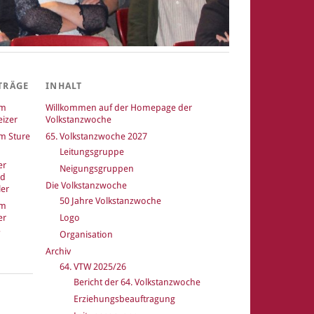
TRÄGE
INHALT
um
Willkommen auf der Homepage der
izer
Volkstanzwoche
m Sture
65. Volkstanzwoche 2027
Leitungsgruppe
er
Neigungsgruppen
nd
Die Volkstanzwoche
er
50 Jahre Volkstanzwoche
um
er
Logo
Organisation
Archiv
64. VTW 2025/26
Bericht der 64. Volkstanzwoche
k
Erziehungsbeauftragung