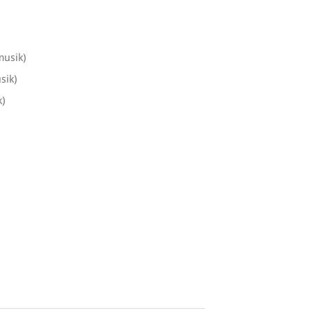
musik)
sik)
k)