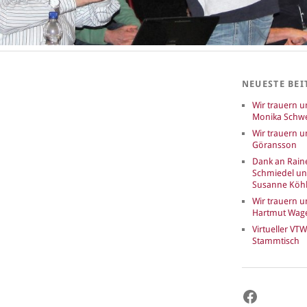
NEUESTE BEI
Wir trauern 
Monika Schwe
Wir trauern u
Göransson
Dank an Rain
Schmiedel u
Susanne Köhl
Wir trauern 
Hartmut Wag
Virtueller VTW
Stammtisch
Faceboo