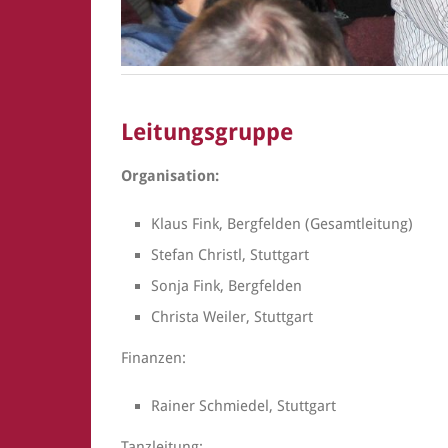
Leitungsgruppe
Organisation:
Klaus Fink, Bergfelden (Gesamtleitung)
Stefan Christl, Stuttgart
Sonja Fink, Bergfelden
Christa Weiler, Stuttgart
Finanzen:
Rainer Schmiedel, Stuttgart
Tanzleitung: