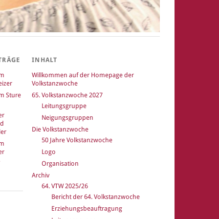
TRÄGE
INHALT
um
Willkommen auf der Homepage der
izer
Volkstanzwoche
m Sture
65. Volkstanzwoche 2027
Leitungsgruppe
er
Neigungsgruppen
nd
Die Volkstanzwoche
er
50 Jahre Volkstanzwoche
um
er
Logo
Organisation
Archiv
64. VTW 2025/26
Bericht der 64. Volkstanzwoche
k
Erziehungsbeauftragung