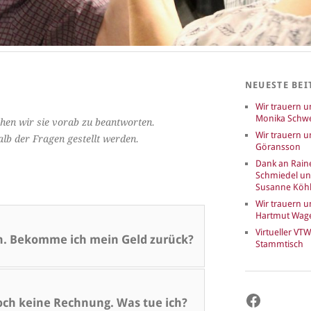
NEUESTE BEI
Wir trauern 
Monika Schwe
hen wir sie vorab zu beantworten.
Wir trauern u
halb der Fragen gestellt werden.
Göransson
Dank an Rain
Schmiedel u
Susanne Köhl
Wir trauern 
Hartmut Wag
Virtueller VTW
n. Bekomme ich mein Geld zurück?
Stammtisch
Faceboo
ch keine Rechnung. Was tue ich?