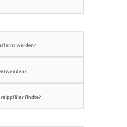
ntfernt werden?
 verwenden?
reippfäler findte?