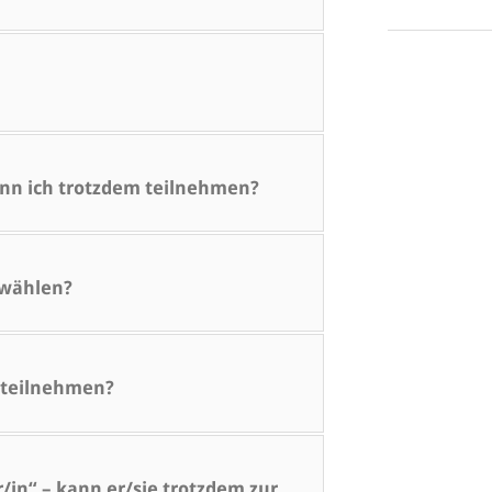
kann ich trotzdem teilnehmen?
swählen?
 teilnehmen?
/in“ – kann er/sie trotzdem zur