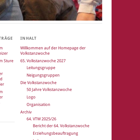
TRÄGE
INHALT
um
Willkommen auf der Homepage der
izer
Volkstanzwoche
m Sture
65. Volkstanzwoche 2027
Leitungsgruppe
er
Neigungsgruppen
nd
Die Volkstanzwoche
er
50 Jahre Volkstanzwoche
um
er
Logo
Organisation
Archiv
64. VTW 2025/26
Bericht der 64. Volkstanzwoche
k
Erziehungsbeauftragung