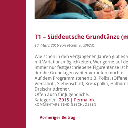
T1 – Süddeutsche Grundtänze (mi
16. März 2016
von vtcom_hju3b241
Wie schon in den vergangenen Jahren gibt es
mit Variationsmöglichkeiten. Wer gerne auf d
immer nur festgeschriebene Figurentänze ist h
der die Grundlagen weiter vertiefen möchte.
Auf dem Programm stehen z.B. Polka, (Offener
Vierschritt, Siebenschritt, Kreuzpolka, Halbdr
Dreischrittdreher.
Offen auch für Jugendliche.
Kategorien:
2015
|
Permalink
KOMMENTARE SIND GESCHLOSSEN.
← Vorheriger Beitrag