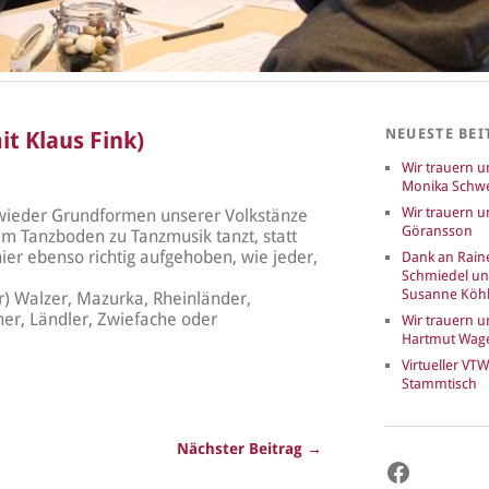
NEUESTE BEI
t Klaus Fink)
Wir trauern 
Monika Schwe
Wir trauern u
 wieder Grundformen unserer Volkstänze
Göransson
em Tanzboden zu Tanzmusik tanzt, statt
ier ebenso richtig aufgehoben, wie jeder,
Dank an Rain
Schmiedel u
Susanne Köhl
) Walzer, Mazurka, Rheinländer,
eher, Ländler, Zwiefache oder
Wir trauern 
Hartmut Wag
Virtueller VTW
Stammtisch
Nächster Beitrag →
Faceboo