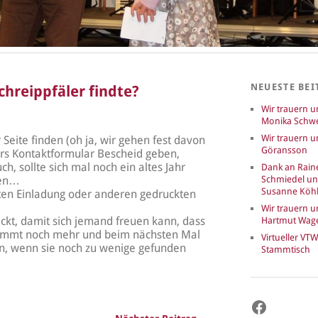
NEUESTE BEI
chreippfäler findte?
Wir trauern 
Monika Schwe
Wir trauern u
r Seite finden (oh ja, wir gehen fest davon
Göransson
ers Kontaktformular Bescheid geben,
h, sollte sich mal noch ein altes Jahr
Dank an Rain
ben…
Schmiedel u
Susanne Köhl
kten Einladung oder anderen gedruckten
Wir trauern 
ckt, damit sich jemand freuen kann, dass
Hartmut Wag
estimmt noch mehr und beim nächsten Mal
Virtueller VTW
en, wenn sie noch zu wenige gefunden
Stammtisch
Faceboo