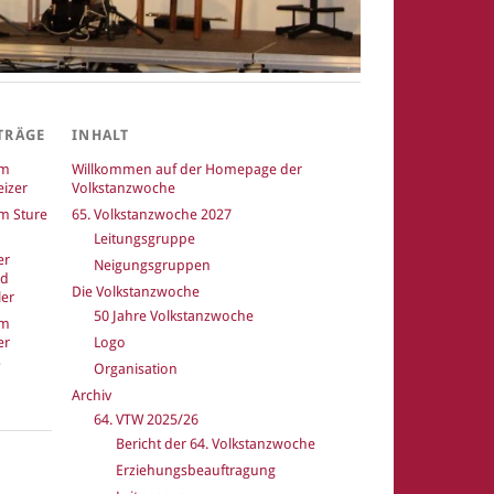
TRÄGE
INHALT
um
Willkommen auf der Homepage der
izer
Volkstanzwoche
m Sture
65. Volkstanzwoche 2027
Leitungsgruppe
er
Neigungsgruppen
nd
Die Volkstanzwoche
er
50 Jahre Volkstanzwoche
um
er
Logo
Organisation
Archiv
64. VTW 2025/26
Bericht der 64. Volkstanzwoche
k
Erziehungsbeauftragung