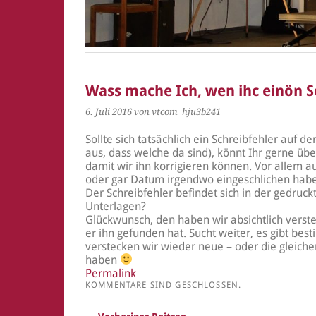
Wass mache Ich, wen ihc einön S
6. Juli 2016
von vtcom_hju3b241
Sollte sich tatsächlich ein Schreibfehler auf de
aus, dass welche da sind), könnt Ihr gerne üb
damit wir ihn korrigieren können. Vor allem auc
oder gar Datum irgendwo eingeschlichen ha
Der Schreibfehler befindet sich in der gedruc
Unterlagen?
Glückwunsch, den haben wir absichtlich verste
er ihn gefunden hat. Sucht weiter, es gibt b
verstecken wir wieder neue – oder die gleich
haben
Permalink
KOMMENTARE SIND GESCHLOSSEN.