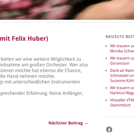
NEUESTE BEI
mit Felix Huber)
Wir trauern 
Monika Schwe
Wir trauern u
bieten wir eine weitere Möglichkeit zu
Göransson
 Teilnahme am großen Orchester. Wer also
izieren möchte hat ebenso die Chance,
Dank an Rain
in die Hand nehmen möchte.
Schmiedel u
Susanne Köhl
s mit unterschiedlichen Instrumenten
Wir trauern 
tsprechender Erfahrung. Keine Anfänger,
Hartmut Wag
Virtueller VTW
Stammtisch
Nächster Beitrag →
Faceboo