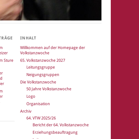
TRÄGE
INHALT
um
Willkommen auf der Homepage der
izer
Volkstanzwoche
m Sture
65. Volkstanzwoche 2027
Leitungsgruppe
er
Neigungsgruppen
nd
Die Volkstanzwoche
er
50 Jahre Volkstanzwoche
um
er
Logo
Organisation
Archiv
64. VTW 2025/26
Bericht der 64. Volkstanzwoche
k
Erziehungsbeauftragung