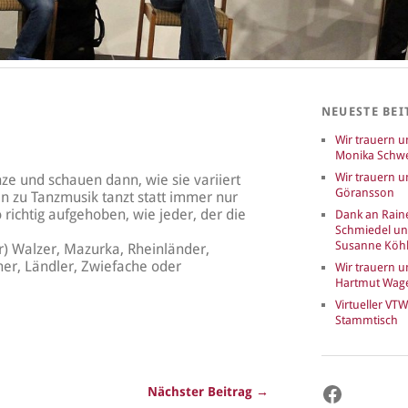
NEUESTE BEI
Wir trauern 
Monika Schwe
Wir trauern u
e und schauen dann, wie sie variiert
Göransson
 zu Tanzmusik tanzt statt immer nur
 richtig aufgehoben, wie jeder, der die
Dank an Rain
Schmiedel u
Susanne Köhl
) Walzer, Mazurka, Rheinländer,
eher, Ländler, Zwiefache oder
Wir trauern 
Hartmut Wag
Virtueller VTW
Stammtisch
Faceboo
Nächster Beitrag →