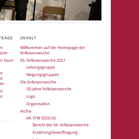
TRÄGE
INHALT
um
Willkommen auf der Homepage der
izer
Volkstanzwoche
m Sture
65. Volkstanzwoche 2027
Leitungsgruppe
er
Neigungsgruppen
nd
Die Volkstanzwoche
er
50 Jahre Volkstanzwoche
um
er
Logo
Organisation
Archiv
64. VTW 2025/26
Bericht der 64. Volkstanzwoche
k
Erziehungsbeauftragung