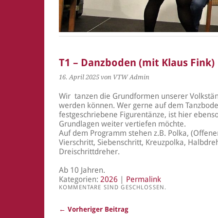
T1 – Danzboden (mit Klaus Fink)
16. April 2025
von VTW Admin
Wir tanzen die Grundformen unserer Volkstänz
werden können. Wer gerne auf dem Tanzboden
festgeschriebene Figurentänze, ist hier ebenso
Grundlagen weiter vertiefen möchte.
Auf dem Programm stehen z.B. Polka, (Offener
Vierschritt, Siebenschritt, Kreuzpolka, Halbdr
Dreischrittdreher.
Ab 10 Jahren.
Kategorien:
2026
|
Permalink
KOMMENTARE SIND GESCHLOSSEN.
← Vorheriger Beitrag