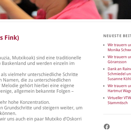
NEUESTE BEI
s Fink)
Wir trauern 
Monika Schwe
Wir trauern u
uzia, Mutxikoak) sind eine traditionelle
Göransson
) Baskenland und werden einzeln im
Dank an Rain
ls vielmehr unterschiedliche Schritte
Schmiedel u
Susanne Köhl
m Namen, die zu unterschiedlichen
 Melodie gehört hierbei eine eigene
Wir trauern 
 wenige, allgemein bekannte Folgen –
Hartmut Wag
Virtueller VTW
sehr hohe Konzentration.
Stammtisch
n Grundschritte und steigern weiter, um
 können.
n wir uns auch ein paar Mutxiko d’Oskorri
Faceboo