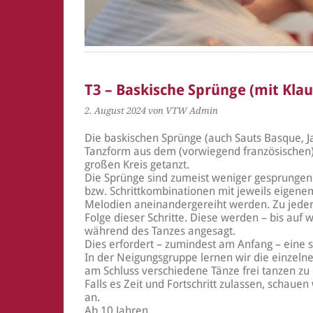
T3 – Baskische Sprünge (mit Klau
2. August 2024
von VTW Admin
Die baskischen Sprünge (auch Sauts Basque, Ja
Tanzform aus dem (vorwiegend französischen
großen Kreis getanzt.
Die Sprünge sind zumeist weniger gesprungen a
bzw. Schrittkombinationen mit jeweils eigene
Melodien aneinandergereiht werden. Zu jeder
Folge dieser Schritte. Diese werden – bis auf
während des Tanzes angesagt.
Dies erfordert – zumindest am Anfang – eine 
In der Neigungsgruppe lernen wir die einzelne
am Schluss verschiedene Tänze frei tanzen zu
Falls es Zeit und Fortschritt zulassen, schaue
an.
Ab 10 Jahren.