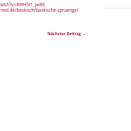
watch?v=8WH5I1_jwBE
amol.de/baskisch/baskische-spruenge/
Nächster Beitrag →