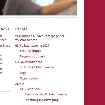
TRÄGE
INHALT
um
Willkommen auf der Homepage der
izer
Volkstanzwoche
m Sture
65. Volkstanzwoche 2027
Leitungsgruppe
er
Neigungsgruppen
nd
Die Volkstanzwoche
er
50 Jahre Volkstanzwoche
um
er
Logo
Organisation
Archiv
64. VTW 2025/26
Bericht der 64. Volkstanzwoche
k
Erziehungsbeauftragung