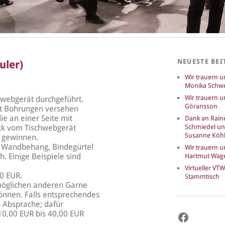
NEUESTE BEI
uler)
Wir trauern 
Monika Schwe
Wir trauern u
webgerät durchgeführt.
Göransson
mit Bohrungen versehen
ie an einer Seite mit
Dank an Rain
uck vom Tischwebgerät
Schmiedel u
Susanne Köhl
 gewinnen.
r Wandbehang, Bindegürtel
Wir trauern 
. Einige Beispiele sind
Hartmut Wag
Virtueller VTW
00 EUR.
Stammtisch
möglichen anderen Garne
önnen. Falls entsprechendes
h Absprache; dafür
10,00 EUR bis 40,00 EUR
Faceboo