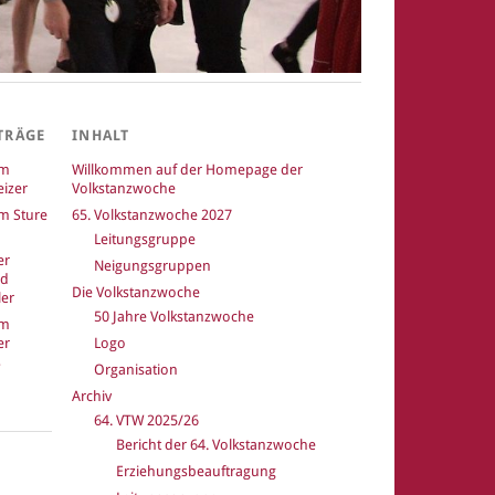
TRÄGE
INHALT
um
Willkommen auf der Homepage der
izer
Volkstanzwoche
m Sture
65. Volkstanzwoche 2027
Leitungsgruppe
er
Neigungsgruppen
nd
Die Volkstanzwoche
er
50 Jahre Volkstanzwoche
um
er
Logo
Organisation
Archiv
64. VTW 2025/26
Bericht der 64. Volkstanzwoche
k
Erziehungsbeauftragung