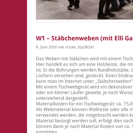
W1 – Stäbchenweben (mit Elli Ga
8. Juni 2016
von vtcom_hju3b241
Das Weben mit Stäbchen wird mit einem Tisch
Hier handelt es sich um eine Holzleiste, die 
ist. In die Bohrungen werden Rundholzstäbe, d
Löchern versehen sind, gesteckt. Einen Eindr
kann man im Internet unter „Stäbchenweben“
Mit einem Tischwebgerät wird ein dekorative
oder ein kleiner Läufer gewebt, je nach Wunsch
unterstehend dargestellt.
Materialkosten für ein Tischwebgerät: ca. 15,
Als Webmaterial können Wollreste oder alle 
verwendet werden, die mitgebracht werden k
Material besorgt werden soll, erfolgt dies nac
können dann je nach Material Kosten von ca. 
entstehen.