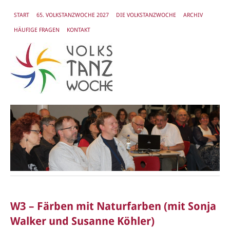
START
65. VOLKSTANZWOCHE 2027
DIE VOLKSTANZWOCHE
ARCHIV
HÄUFIGE FRAGEN
KONTAKT
W3 – Färben mit Naturfarben (mit Sonja
Walker und Susanne Köhler)