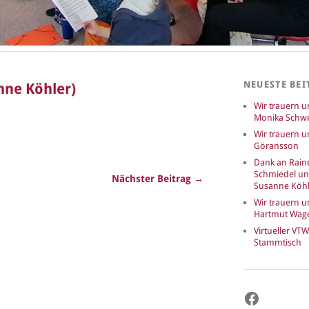
NEUESTE BEI
nne Köhler)
Wir trauern 
Monika Schwe
Wir trauern u
Göransson
Dank an Rain
Schmiedel u
Nächster Beitrag →
Susanne Köhl
Wir trauern 
Hartmut Wag
Virtueller VTW
Stammtisch
Faceboo