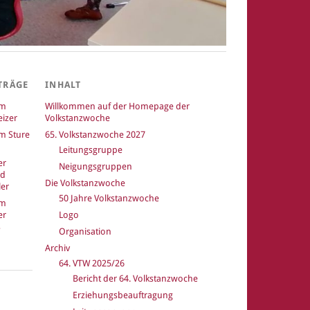
TRÄGE
INHALT
um
Willkommen auf der Homepage der
izer
Volkstanzwoche
m Sture
65. Volkstanzwoche 2027
Leitungsgruppe
er
Neigungsgruppen
nd
Die Volkstanzwoche
er
50 Jahre Volkstanzwoche
um
er
Logo
Organisation
Archiv
64. VTW 2025/26
Bericht der 64. Volkstanzwoche
k
Erziehungsbeauftragung