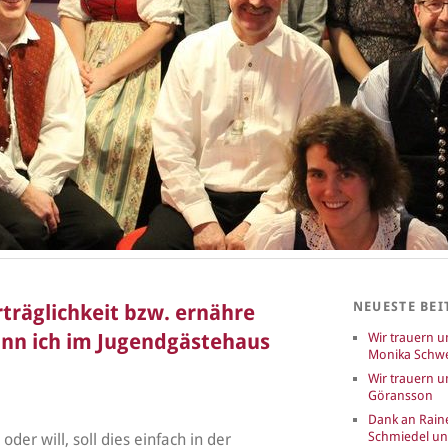
NEUESTE BEI
träglichkeit bzw. ernähre
ann ich im Jugendgästehaus
Wir trauern 
Monika Schwe
Wir trauern u
Göransson
Dank an Rain
Schmiedel u
er will, soll dies einfach in der