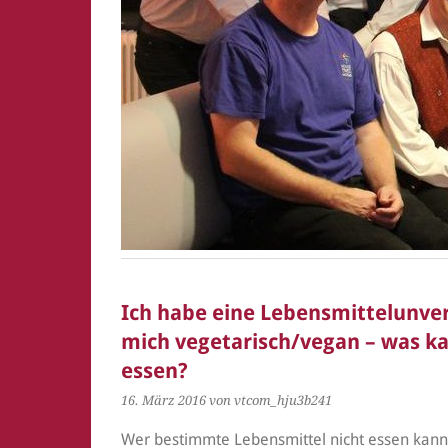
Ich habe eine Lebensmittelunver
mich vegetarisch/vegan – was k
essen?
16. März 2016
von vtcom_hju3b241
Wer bestimmte Lebensmittel nicht essen kann od