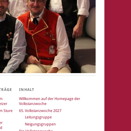
TRÄGE
INHALT
um
Willkommen auf der Homepage der
izer
Volkstanzwoche
m Sture
65. Volkstanzwoche 2027
Leitungsgruppe
er
Neigungsgruppen
nd