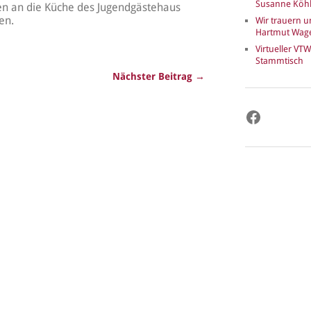
Susanne Köhl
en an die Küche des Jugendgästehaus
en.
Wir trauern 
Hartmut Wag
Virtueller VTW
Stammtisch
Nächster Beitrag →
Faceboo